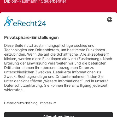
Diplom-Kaufmann / Steuerberater
Wir benötigen Ihre Zustimmung, um den
Google Maps-Service zu laden!
Wir verwenden einen Service eines
Drittanbieters, um Karteninhalte einzubetten.
Dieser Service kann Daten zu Ihren Aktivitäten
sammeln. Bitte lesen Sie die Details durch und
stimmen Sie der Nutzung des Service zu, um
diese Karte anzuzeigen.
Mehr Informationen
Akzeptieren
Copyright © 2026 by Steuerkanzlei Opel, Alle Rechte vorbehalten.
powered by
Usercentrics Consent Management
Platform
&
eRecht24