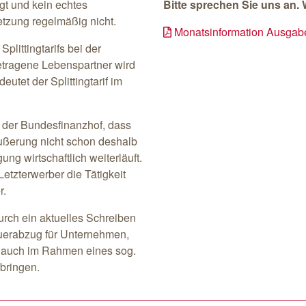
ngt und kein echtes
Bitte sprechen Sie uns an. 
setzung regelmäßig nicht.
Monatsinformation Ausgab
littingtarifs bei der
etragene Lebenspartner wird
eutet der Splittingtarif im
d der Bundesfinanzhof, dass
ußerung nicht schon deshalb
ung wirtschaftlich weiterläuft.
Letzterwerber die Tätigkeit
r.
rch ein aktuelles Schreiben
uerabzug für Unternehmen,
t auch im Rahmen eines sog.
rbringen.