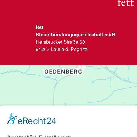
fett
fett
Steuerberatungsgesellschaft mbH
Hersbrucker Straße 60
91207 Lauf a.d. Pegnitz