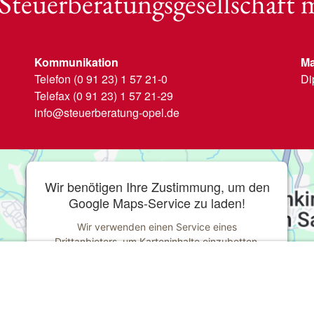
 Steuerberatungs
gesellschaft
Kommunikation
Ma
Telefon (0 91 23) 1 57 21-0
Di
Telefax (0 91 23) 1 57 21-29
info@steuerberatung-opel.de
Wir benötigen Ihre Zustimmung, um den
Google Maps-Service zu laden!
Wir verwenden einen Service eines
Drittanbieters, um Karteninhalte einzubetten.
Dieser Service kann Daten zu Ihren Aktivitäten
sammeln. Bitte lesen Sie die Details durch und
stimmen Sie der Nutzung des Service zu, um
diese Karte anzuzeigen.